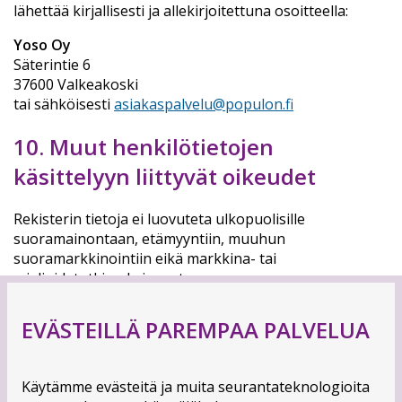
lähettää kirjallisesti ja allekirjoitettuna osoitteella:
Yoso Oy
Säterintie 6
37600 Valkeakoski
tai sähköisesti
asiakaspalvelu@populon.fi
10. Muut henkilötietojen
käsittelyyn liittyvät oikeudet
Rekisterin tietoja ei luovuteta ulkopuolisille
suoramainontaan, etämyyntiin, muuhun
suoramarkkinointiin eikä markkina- tai
mielipidetutkimuksia varten.
EVÄSTEILLÄ PAREMPAA PALVELUA
POPULON
Populon / Yoso Oy
Käytämme evästeitä ja muita seurantateknologioita
Säterintie 6, 37600 Valkeakoski