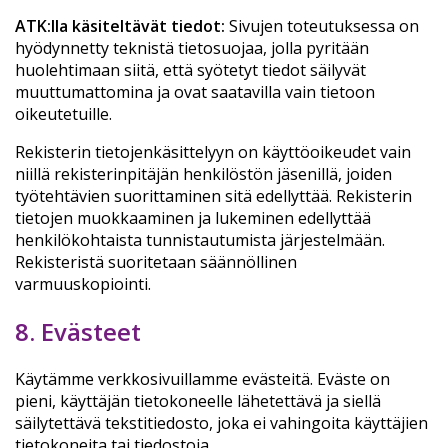
ATK:lla käsiteltävät tiedot:
Sivujen toteutuksessa on
hyödynnetty teknistä tietosuojaa, jolla pyritään
huolehtimaan siitä, että syötetyt tiedot säilyvät
muuttumattomina ja ovat saatavilla vain tietoon
oikeutetuille.
Rekisterin tietojenkäsittelyyn on käyttöoikeudet vain
niillä rekisterinpitäjän henkilöstön jäsenillä, joiden
työtehtävien suorittaminen sitä edellyttää. Rekisterin
tietojen muokkaaminen ja lukeminen edellyttää
henkilökohtaista tunnistautumista järjestelmään.
Rekisteristä suoritetaan säännöllinen
varmuuskopiointi.
8. Evästeet
Käytämme verkkosivuillamme evästeitä. Eväste on
pieni, käyttäjän tietokoneelle lähetettävä ja siellä
säilytettävä tekstitiedosto, joka ei vahingoita käyttäjien
tietokoneita tai tiedostoja.