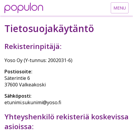
MENU
Palvelut
Tietosuojakäytäntö
Yhteystiedot
Rekisterinpitäjä:
Blogit
Yoso Oy (Y-tunnus: 2002031-6)
Kirjaudu
Postiosoite:
Rekisteröidy
Säterintie 6
37600 Valkeakoski
EN
Sähköposti:
SV
etunimi.sukunimi@yoso.fi
Yhteyshenkilö rekisteriä koskevissa
asioissa: