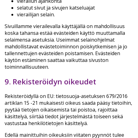
vierailun ajankohta
selatut sivut ja sivujen katseluajat
vierailijan selain.
Sivuillamme vierailevalla käyttäjällä on mahdollisuus
koska tahansa estää evästeiden käyttö muuttamalla
selaimensa asetuksia. Useimmat selainohjelmat
mahdollistavat evästetoiminnon poiskytkemisen ja jo
tallennettujen evästeiden poistamisen. Evästeiden
käytön estäminen saattaa vaikuttaa sivuston
toiminnallisuuteen.
9. Rekisteröidyn oikeudet
Rekisteröidyllä on EU: tietosuoja-asetuksen 679/2016
artiklan 15 -21 mukaisesti oikeus saada pääsy tietoihin,
pyytää tietojen oikaisemista tai poistoa, rajoittaa
käsittelyä, siirtää tiedot järjestelmästä toiseen sekä
vastustaa henkilötietojen käsittelyä.
Edellä mainittuihin oikeuksiin viitaten pyynnöt tulee