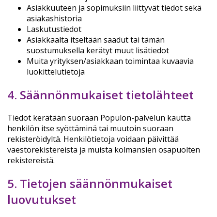
Asiakkuuteen ja sopimuksiin liittyvät tiedot sekä
asiakashistoria
Laskutustiedot
Asiakkaalta itseltään saadut tai tämän
suostumuksella kerätyt muut lisätiedot
Muita yrityksen/asiakkaan toimintaa kuvaavia
luokittelutietoja
4. Säännönmukaiset tietolähteet
Tiedot kerätään suoraan Populon-palvelun kautta
henkilön itse syöttäminä tai muutoin suoraan
rekisteröidyltä. Henkilötietoja voidaan päivittää
väestörekistereistä ja muista kolmansien osapuolten
rekistereistä.
5. Tietojen säännönmukaiset
luovutukset